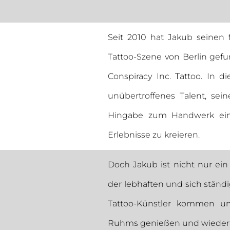
Seit 2010 hat Jakub seinen 
Tattoo-Szene von Berlin gef
Conspiracy Inc. Tattoo. In d
unübertroffenes Talent, sei
Hingabe zum Handwerk ein,
Erlebnisse zu kreieren.
Doch Jakub ist nicht nur ein
der lebhaften und sich ständ
Tattoo-Künstler kommen u
Ruhms genießen und wieder ve