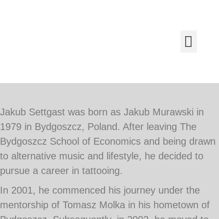
Jakub Settgast was born as Jakub Murawski in
1979 in Bydgoszcz, Poland. After leaving The
Bydgoszcz School of Economics and being drawn
to alternative music and lifestyle, he decided to
pursue a career in tattooing.
In 2001, he commenced his journey under the
mentorship of Tomasz Molka in his hometown of